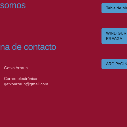
 somos
Tabla de M
WIND GUR
EREAGA
na de contacto
ARC PAGI
Getxo Arraun
Correo electrónico:
getxoarraun@gmail.com