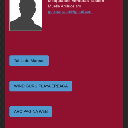
Melquiades Verduras Tascon
Muelle Arriluce s/n
getxoarraun@gmail.com
Tabla de Mareas
WIND GURU PLAYA EREAGA
ARC PAGINA WEB